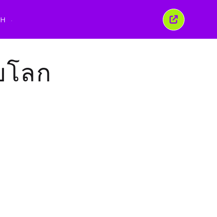
นูภาษา
TH
ปิด
หน้าต่าง
นี้
ับโลก